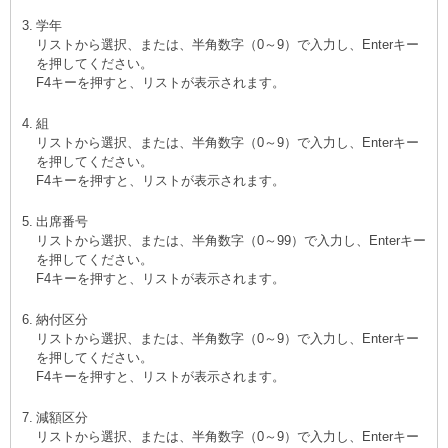
3.
学年
リストから選択、または、半角数字（0～9）で入力し、Enterキー
を押してください。
F4キーを押すと、リストが表示されます。
4.
組
リストから選択、または、半角数字（0～9）で入力し、Enterキー
を押してください。
F4キーを押すと、リストが表示されます。
5.
出席番号
リストから選択、または、半角数字（0～99）で入力し、Enterキー
を押してください。
F4キーを押すと、リストが表示されます。
6.
納付区分
リストから選択、または、半角数字（0～9）で入力し、Enterキー
を押してください。
F4キーを押すと、リストが表示されます。
7.
減額区分
リストから選択、または、半角数字（0～9）で入力し、Enterキー