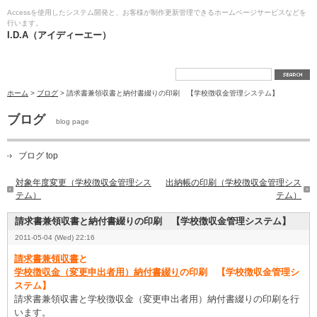
Accessを使用したシステム開発と、お客様が制作更新管理できるホームページサービスなどを
行います。
I.D.A（アイディーエー）
ホーム
>
ブログ
> 請求書兼領収書と納付書綴りの印刷 【学校徴収金管理システム】
ブログ
blog page
ブログ top
対象年度変更（学校徴収金管理シス
出納帳の印刷（学校徴収金管理シス
テム）
テム）
請求書兼領収書と納付書綴りの印刷 【学校徴収金管理システム】
2011-05-04 (Wed) 22:16
請求書兼領収書
と
学校徴収金（変更申出者用）納付書綴り
の印刷 【学校徴収金管理シ
ステム】
請求書兼領収書と学校徴収金（変更申出者用）納付書綴りの印刷を行
います。