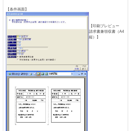
【条件画面】
【印刷プレビュー
請求書兼領収書（A4
縦）】