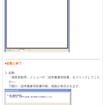
■起動と終了
1.
起動
「徴収前処理」メニューの「請求書兼領収書」をクリックしてくだ
さい。
下図の「請求書兼領収書印刷」画面が表示されます。