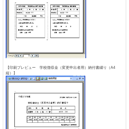
【印刷プレビュー 学校徴収金（変更申出者用）納付書綴り（A4
縦）】