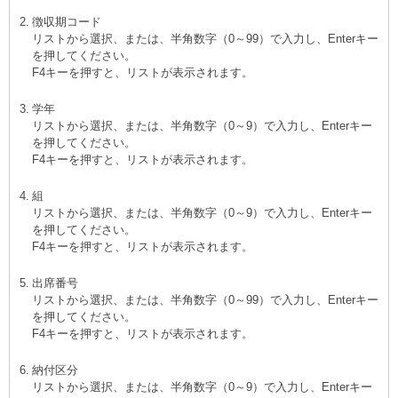
2.
徴収期コード
リストから選択、または、半角数字（0～99）で入力し、Enterキー
を押してください。
F4キーを押すと、リストが表示されます。
3.
学年
リストから選択、または、半角数字（0～9）で入力し、Enterキー
を押してください。
F4キーを押すと、リストが表示されます。
4.
組
リストから選択、または、半角数字（0～9）で入力し、Enterキー
を押してください。
F4キーを押すと、リストが表示されます。
5.
出席番号
リストから選択、または、半角数字（0～99）で入力し、Enterキー
を押してください。
F4キーを押すと、リストが表示されます。
6.
納付区分
リストから選択、または、半角数字（0～9）で入力し、Enterキー