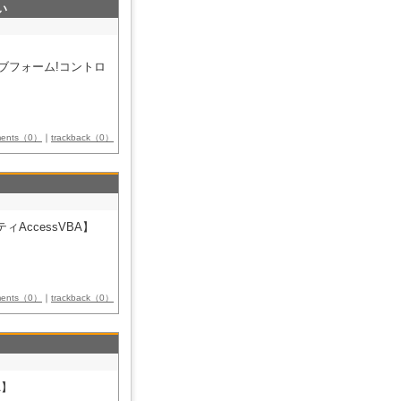
い
e!サブフォーム!コントロ
ments（0）
｜
trackback（0）
ティAccessVBA】
ments（0）
｜
trackback（0）
A】