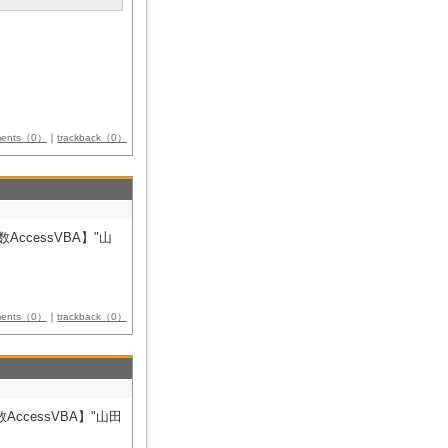
ments（0）
｜
trackback（0）
AccessVBA】"山
ments（0）
｜
trackback（0）
AccessVBA】"山田