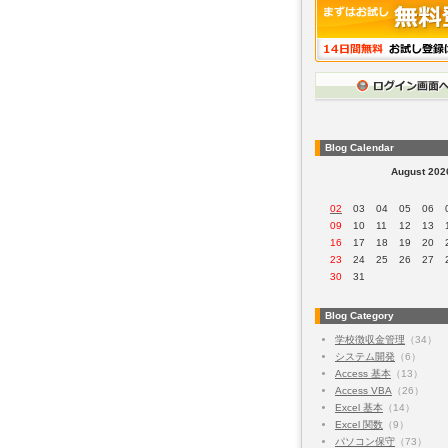
Blog Calendar
August 202
02
03
04
05
06
09
10
11
12
13
16
17
18
19
20
23
24
25
26
27
30
31
Blog Category
学校徴収金管理
（34）
システム開発
（6）
Access 基本
（13）
Access VBA
（26）
Excel 基本
（14）
Excel 関数
（9）
パソコン保守
（73）