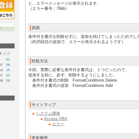
と、エラーメッセージが表示されます。
（エラー番号：7966）
┃
原因
条件付き書式を削除せずに、追加を続けてしまったためでし
（約25回目の追加で、エラーが表示されるようです）
6
01
┃
対処方法
07
08
今回、実際に必要な条件付き書式は、１つだったので、
14
15
追加する前に、必ず、削除するようにしました。
21
22
条件付き書式の削除 FormatConditions.Delete
28
29
条件付き書式の追加 FormatConditions.Add
​ ​
┃
サイトマップ
​
●
システム開発
​ ​ ​
●
Access VBA
​ ​ ​
●
エラー
┃
更新履歴