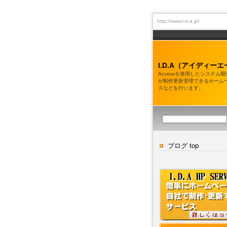
http://www.i-d-a.jp/
I.D.A（アイディーエ
Accessを使用したシステム
が制作更新管理できるホーム
スなどを行います。
ブログ top