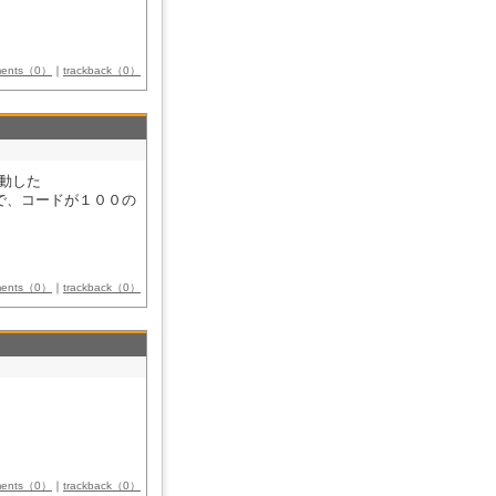
ments（0）
｜
trackback（0）
移動した
ABCで、コードが１００の
ments（0）
｜
trackback（0）
ments（0）
｜
trackback（0）