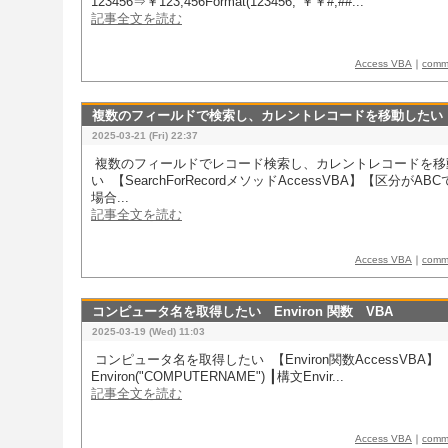
123456⇒￥123,456Format(123456,"￥￥#,##...
記事全文を読む
Access VBA
｜
com
複数のフィールドで検索し、カレントレコードを移動したい
2025-03-21 (Fri) 22:37
​​ 複数のフィールドでレコード検索し、カレントレコードを
い 【SearchForRecordメソッドAccessVBA】【区分が
場合...
記事全文を読む
Access VBA
｜
com
コンピュータ名を取得したい Environ 関数 VBA
2025-03-19 (Wed) 11:03
​​ コンピュータ名を取得したい 【Environ関数AccessVBA】
Environ("COMPUTERNAME") ┃構文Envir...
記事全文を読む
Access VBA
｜
com