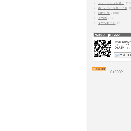
ショートカットキー
（1
ホームページサービス
（
お取引先
（100）
その他
（2）
ダウンロード
（2）