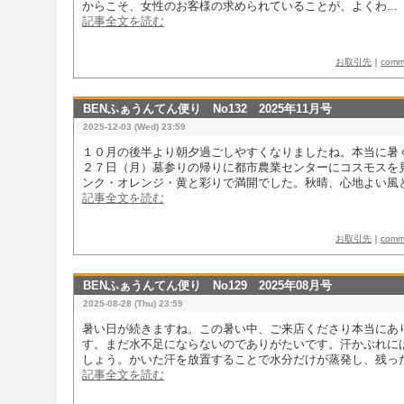
からこそ、女性のお客様の求められていることが、よくわ...
記事全文を読む
お取引先
｜
com
BENふぁうんてん便り No132 2025年11月号
2025-12-03 (Wed) 23:59
１０月の後半より朝夕過ごしやすくなりましたね。本当に暑
２７日（月）墓参りの帰りに都市農業センターにコスモスを
ンク・オレンジ・黄と彩りで満開でした。秋晴、心地よい風と.
記事全文を読む
お取引先
｜
com
BENふぁうんてん便り No129 2025年08月号
2025-08-28 (Thu) 23:59
暑い日が続きますね。この暑い中、ご来店くださり本当にあ
す。まだ水不足にならないのでありがたいです。汗かぶれに
しょう。かいた汗を放置することで水分だけが蒸発し、残った塩
記事全文を読む