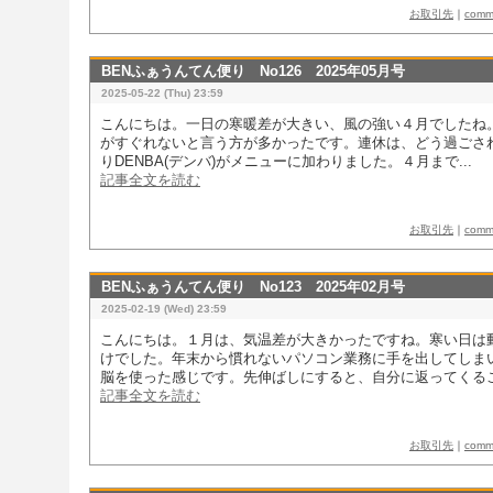
お取引先
｜
com
BENふぁうんてん便り No126 2025年05月号
2025-05-22 (Thu) 23:59
こんにちは。一日の寒暖差が大きい、風の強い４月でしたね
がすぐれないと言う方が多かったです。連休は、どう過ごさ
りDENBA(デンバ)がメニューに加わりました。４月まで...
記事全文を読む
お取引先
｜
com
BENふぁうんてん便り No123 2025年02月号
2025-02-19 (Wed) 23:59
こんにちは。１月は、気温差が大きかったですね。寒い日は
けでした。年末から慣れないパソコン業務に手を出してしま
脳を使った感じです。先伸ばしにすると、自分に返ってくるこ.
記事全文を読む
お取引先
｜
com