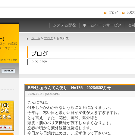
ブログ
お取
システム開発
ホームページサービス
会
ー）
ホーム
>
ブログ
> お取引先
開発と、お客様
ページサービ
BENふぁうんてん便り No135 2026年02月号
2026-02-21 (Sat) 23:59
こんにちは。
何をしたかわからないうちに２月になりました。
今年は、寒い日と暖かい日が変化が大きすぎますね。
とは言え、また、花粉、黄砂、紫外線と
頭皮・肌のバリア機能が低下しやすくなります。
立春の頃から紫外線量は急増します。
今日から日焼け止めは、、必ず使って下さいね。