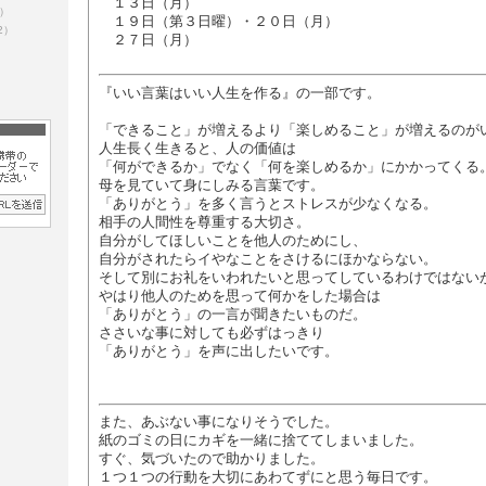
１３日（月）
5）
１９日（第３日曜）・２０日（月）
2）
２７日（月）
『いい言葉はいい人生を作る』の一部です。
「できること」が増えるより「楽しめること」が増えるのが
人生長く生きると、人の価値は
「何ができるか」でなく「何を楽しめるか」にかかってくる
母を見ていて身にしみる言葉です。
「ありがとう」を多く言うとストレスが少なくなる。
相手の人間性を尊重する大切さ。
自分がしてほしいことを他人のためにし、
自分がされたらイやなことをさけるにほかならない。
そして別にお礼をいわれたいと思ってしているわけではない
やはり他人のためを思って何かをした場合は
「ありがとう」の一言が聞きたいものだ。
ささいな事に対しても必ずはっきり
「ありがとう」を声に出したいです。
また、あぶない事になりそうでした。
紙のゴミの日にカギを一緒に捨ててしまいました。
すぐ、気づいたので助かりました。
１つ１つの行動を大切にあわてずにと思う毎日です。