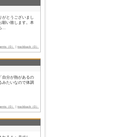
りがとうございまし
お願い致します。本
..
ments（0）
｜
trackback（0）
「自分が熱があるの
るみたいなので体調
ments（0）
｜
trackback（0）