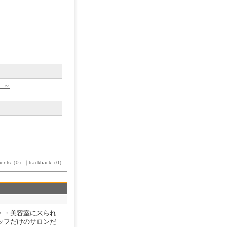
​​
ments（0）
｜
trackback（0）
・・・美容室に来られ
ッフだけのサロンだ