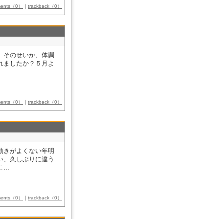
ments（0）
｜
trackback（0）
。そのせいか、体調
れましたか？５月よ
ments（0）
｜
trackback（0）
動きがよくない年明
い、久しぶりに違う
..
ments（0）
｜
trackback（0）