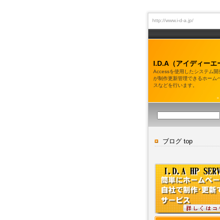
http://www.i-d-a.jp/
I.D.A（アイディーエ
Accessを使用したシステム
が制作更新管理できるホーム
スなどを行います。
ブログ top