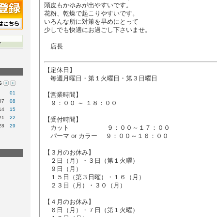
頭皮もかゆみが出やすいです。
花粉、乾燥で起こりやすいです。
いろんな所に対策を早めにとって
少しでも快適にお過ごし下さいませ。
店長
【定休日】
毎週月曜日・第１火曜日・第３日曜日
6
01
【営業時間】
07
08
９：００ ～ １８：００
14
15
21
22
【受付時間】
28
29
カット ９：００～１７：００
パーマ or カラー ９：００～１６：００
【３月のお休み】
２日（月）・３日（第１火曜）
９日（月）
１５日（第３日曜）・１６（月）
２３日（月）・３０（月）
【４月のお休み】
６日（月）・７
日（第１火曜）