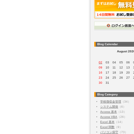
Blog Calendar
August 202
02
03
04
05
06
09
10
11
12
13
16
17
18
19
20
23
24
25
26
27
30
31
Blog Category
学校徴収金管理
（34）
システム開発
（6）
Access 基本
（13）
Access VBA
（26）
Excel 基本
（14）
Excel 関数
（9）
パソコン保守
（73）