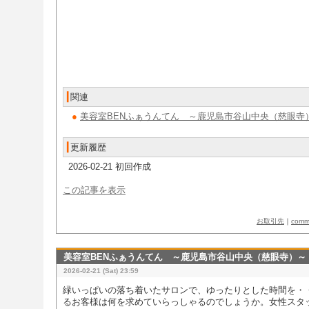
┃
関連
●
美容室BENふぁうんてん ～鹿児島市谷山中央（慈眼寺）～
┃
更新履歴
2026-02-21 初回作成
この記事を表示
お取引先
｜
com
美容室BENふぁうんてん ～鹿児島市谷山中央（慈眼寺）～
2026-02-21 (Sat) 23:59
​​緑いっぱいの落ち着いたサロンで、ゆったりとした時間を
るお客様は何を求めていらっしゃるのでしょうか。女性スタ