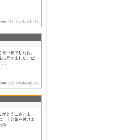
ments（0）
｜
trackback（0）
く長い夏でしたね。
見に行きました。ピ
..
ments（0）
｜
trackback（0）
りがとうございま
は、十分気を付けま
...