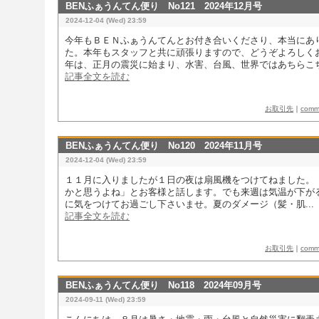
BENふぁうんてん便り No121 2024年12月号
2024-12-04 (Wed) 23:59
今年もＢＥＮふぁうんてんとお付き合いくださり、本当にあ
た。本年もスタッフと共に頑張りますので、どうぞよろしく
年は、正月の震災に始まり、水害、台風、世界ではあちらこち.
記事全文を読む
お取引先
｜
com
BENふぁうんてん便り No120 2024年11月号
2024-12-04 (Wed) 23:59
１１月に入りましたが１日の夜は扇風機をつけてねました。
かと思うよね」とお客様と話します。​でも来週は気温が下が
に気をつけて​お過ごし下さいませ。夏のダメージ（髪・肌...
記事全文を読む
お取引先
｜
com
BENふぁうんてん便り No118 2024年09月号
2024-09-11 (Wed) 23:59