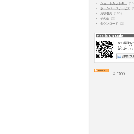
ショートカットキー
（1
ホームページサービス
（
お取引先
（100）
その他
（2）
ダウンロード
（2）