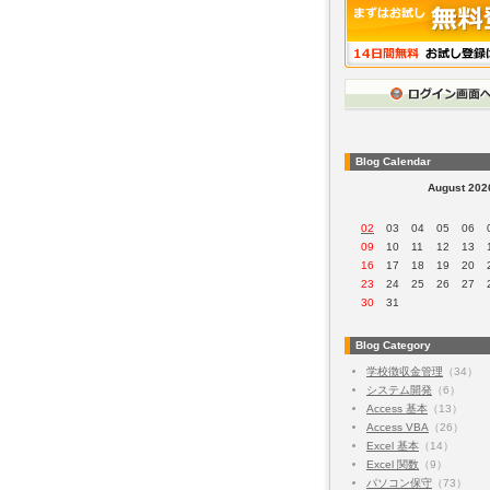
Blog Calendar
August 202
02
03
04
05
06
09
10
11
12
13
16
17
18
19
20
23
24
25
26
27
30
31
Blog Category
学校徴収金管理
（34）
システム開発
（6）
Access 基本
（13）
Access VBA
（26）
Excel 基本
（14）
Excel 関数
（9）
パソコン保守
（73）