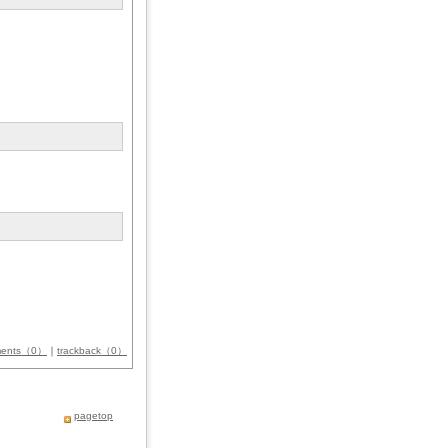
ments（0）
｜
trackback（0）
pagetop