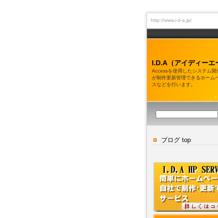
http://www.i-d-a.jp/
I.D.A（アイディーエ
Accessを使用したシステム
が制作更新管理できるホーム
スなどを行います。
ブログ top