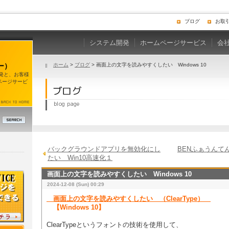
ブログ
お取
システム開発
ホームページサービス
会
ー）
ホーム
>
ブログ
> 画面上の文字を読みやすくしたい Windows 10
開発と、お客様
ページサービ
バックグラウンドアプリを無効化にし
BENふぁうんてん便
たい Win10高速化１
画面上の文字を読みやすくしたい Windows 10
2024-12-08 (Sun) 00:29
画面上の文字を読みやすくしたい （ClearType）
【Windows 10】
ClearTypeというフォントの技術を使用して、