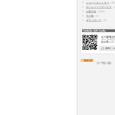
ショートカットキー
（1
ホームページサービス
（
お取引先
（100）
その他
（2）
ダウンロード
（2）