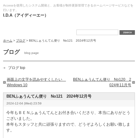
Accessを使用したシステム開発と、お客様が制作更新管理できるホームページサービスなどを
行います。
I.D.A（アイディーエー）
ホーム
>
ブログ
> BENふぁうんてん便り No121 2024年12月号
ブログ
blog page
ブログ top
画面上の文字を読みやすくしたい
BENふぁうんてん便り No120 2
Windows 10
024年11月号
BENふぁうんてん便り No121 2024年12月号
2024-12-04 (Wed) 23:59
今年もＢＥＮふぁうんてんとお付き合いくださり、本当にありがとう
ございました。
本年もスタッフと共に頑張りますので、どうぞよろしくお願い致しま
す。