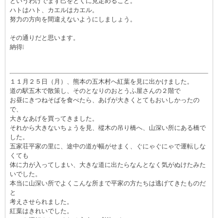
というわけでまず己をとくに見定めること。
ハトはハト、カエルはカエル。
努力の方向を間違えないようにしましょう。
その通りだと思います。
納得❕
１１月２５日（月）、熊本の五木村へ紅葉を見に出かけました。
道の駅五木で散策し、そのとなりのおとうふ屋さんの２階で
お昼にきつねそばを食べたら、あげが大きくとてもおいしかったの
で、
大きなあげを買ってきました。
それから大きないちょうを見、樅木の吊り橋へ、山深い所にある橋で
した。
五家荘平家の里に、途中の道が幅がせまく、ぐにゃぐにゃで運転しな
くても
体に力が入ってしまい、大きな道に出たらなんとなく気がぬけたみた
いでした。
本当に山深い所でよくこんな所まで平家の方たちは逃げてきたものだ
と
考えさせられました。
紅葉はきれいでした。