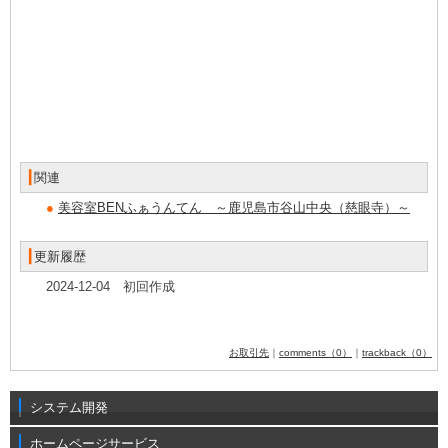
┃
関連
●
美容室BENふぁうんてん ～鹿児島市谷山中央（慈眼寺）～​​
┃
更新履歴
​ 2024-12-04 初回作成
お取引先
｜
comments（0）
｜
trackback（0）
システム開発
ホームページサービス